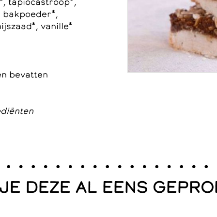
*, tapiocastroop*,
, bakpoeder*,
jszaad*, vanille*
en bevatten
ediënten
 JE DEZE AL EENS GEPRO