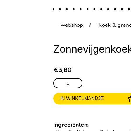
Webshop
/
- koek & grano
Zonnevijgenkoek
€3,80
Ingrediënten: