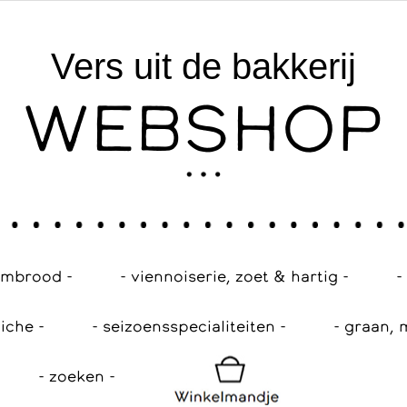
Vers uit de bakkerij
WEBSHOP
embrood -
- viennoiserie, zoet & hartig -
-
iche -
- seizoensspecialiteiten -
- graan, 
- zoeken -