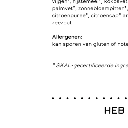
vijgen*, rijstemeel*, kokosvet
palmvet*, zonnebloempitten*
citroenpuree*, citroensap* ani
zeezout
Allergenen:
kan sporen van gluten of not
* SKAL-gecertificeerde ingr
HEB