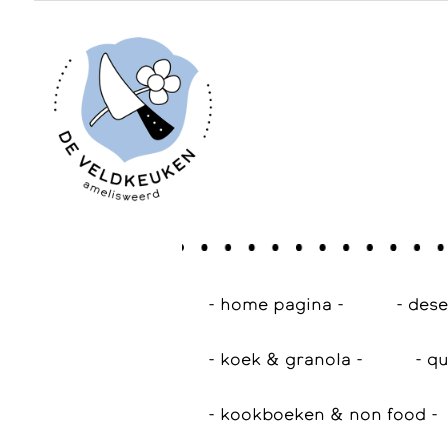
- home pagina -
- des
- koek & granola -
- qu
- kookboeken & non food -