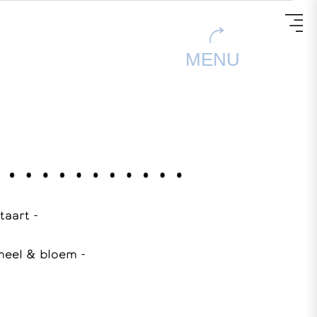
MENU
 taart -
meel & bloem -