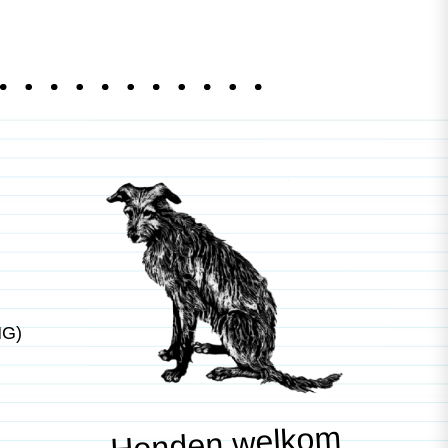
NG)
Honden welkom