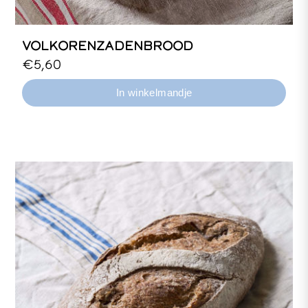
VOLKORENZADENBROOD
400, 800, en 1500 gram tarwebrood,
€5,60
desem.