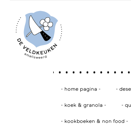
- home pagina -
- des
- koek & granola -
- qu
- kookboeken & non food -