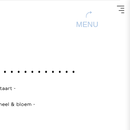
MENU
 taart -
meel & bloem -