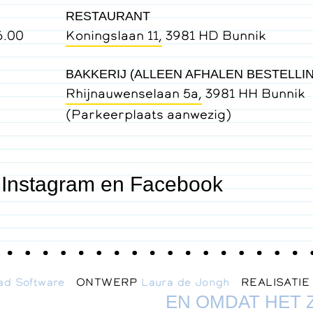
RESTAURANT
6.00
Koningslaan 11,
3981 HD Bunnik
BAKKERIJ (ALLEEN AFHALEN BESTELLI
Rhijnauwenselaan 5a,
3981 HH Bunnik
(Parkeerplaats aanwezig)
 Instagram en Facebook
ad Software
ONTWERP
Laura de Jongh
REALISATI
EN OMDAT HET 