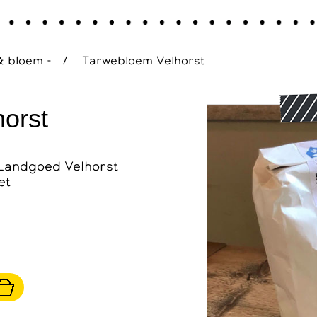
& bloem -
/
Tarwebloem Velhorst
orst
Landgoed Velhorst
et