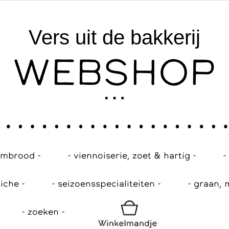
Vers uit de bakkerij
WEBSHOP
embrood -
- viennoiserie, zoet & hartig -
-
iche -
- seizoensspecialiteiten -
- graan, 
- zoeken -