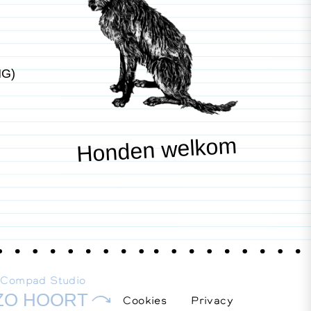
NG)
Honden welkom
E
Compad Studio
ZO HOORT
Cookies
Privacy