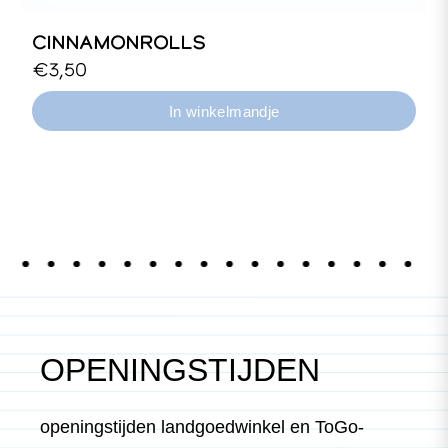
CINNAMONROLLS
Biologisch kaneelbroodje met walnoten en
€3,50
rozijnen.
OPENINGSTIJDEN
openingstijden landgoedwinkel en ToGo-