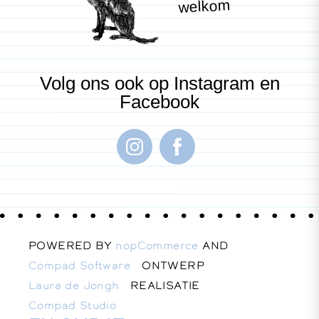
welkom
Volg ons ook op Instagram en
Facebook
POWERED BY
nopCommerce
AND
Compad Software
ONTWERP
Laura de Jongh
REALISATIE
Compad Studio