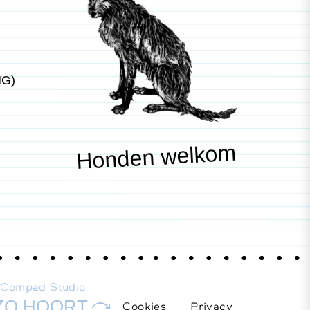
NG)
Honden welkom
E
Compad Studio
ZO HOORT
Cookies
Privacy