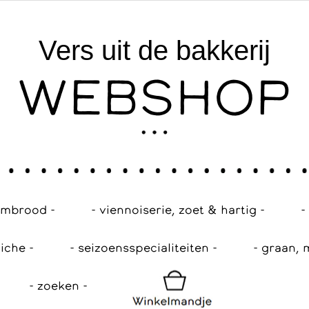
Vers uit de bakkerij
WEBSHOP
embrood -
- viennoiserie, zoet & hartig -
-
iche -
- seizoensspecialiteiten -
- graan, 
- zoeken -