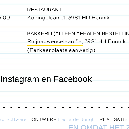
RESTAURANT
6.00
Koningslaan 11,
3981 HD Bunnik
BAKKERIJ (ALLEEN AFHALEN BESTELLI
Rhijnauwenselaan 5a,
3981 HH Bunnik
(Parkeerplaats aanwezig)
 Instagram en Facebook
ad Software
ONTWERP
Laura de Jongh
REALISATI
EN OMDAT HET 