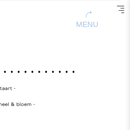
MENU
 taart -
meel & bloem -