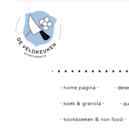
- home pagina -
- des
- koek & granola -
- qu
- kookboeken & non food -