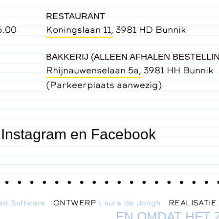
RESTAURANT
6.00
Koningslaan 11,
3981 HD Bunnik
BAKKERIJ (ALLEEN AFHALEN BESTELLI
Rhijnauwenselaan 5a,
3981 HH Bunnik
(Parkeerplaats aanwezig)
 Instagram en Facebook
ad Software
ONTWERP
Laura de Jongh
REALISATI
EN OMDAT HET 