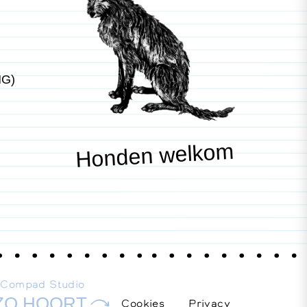
NG)
Honden welkom
E
Compad Studio
ZO HOORT
Cookies
Privacy