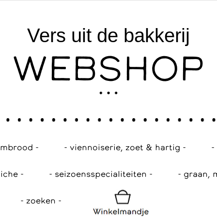
Vers uit de bakkerij
WEBSHOP
embrood -
- viennoiserie, zoet & hartig -
-
iche -
- seizoensspecialiteiten -
- graan, 
- zoeken -