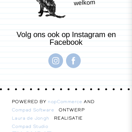
welkom
Volg ons ook op Instagram en
Facebook
POWERED BY
nopCommerce
AND
Compad Software
ONTWERP
Laura de Jongh
REALISATIE
Compad Studio