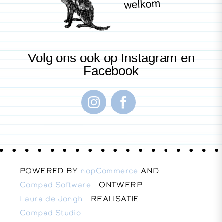
welkom
Volg ons ook op Instagram en
Facebook
POWERED BY
nopCommerce
AND
Compad Software
ONTWERP
Laura de Jongh
REALISATIE
Compad Studio