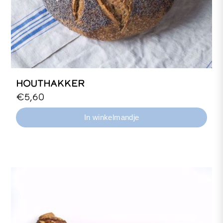
HOUTHAKKER
400, 800 en 1500 gram tarweroggebrood,
€5,60
desem.