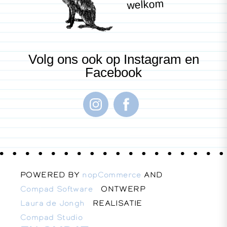
welkom
Volg ons ook op Instagram en
Facebook
POWERED BY
nopCommerce
AND
Compad Software
ONTWERP
Laura de Jongh
REALISATIE
Compad Studio