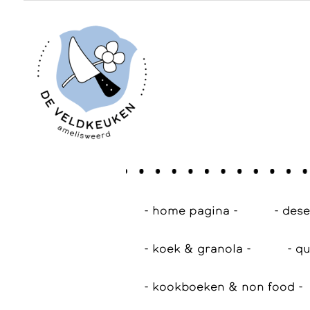
- home pagina -
- des
- koek & granola -
- qu
- kookboeken & non food -