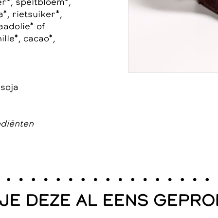
r*, speltbloem*,
, rietsuiker*,
aadolie* of
lle*, cacao*,
 soja
ediënten
 JE DEZE AL EENS GEPRO