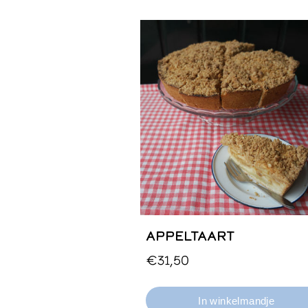
APPELTAART
Hele, halve of kleine taart.
€31,50