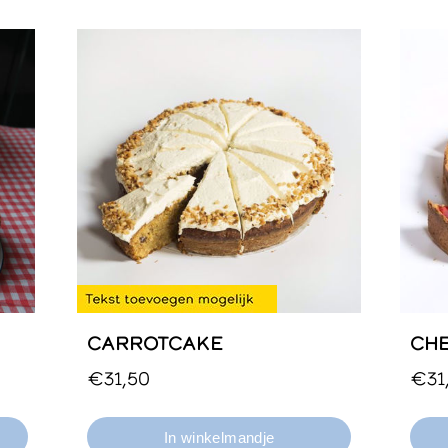
CARROTCAKE
CH
Hele, halve of kleine taart.
Hele
€31,50
€31