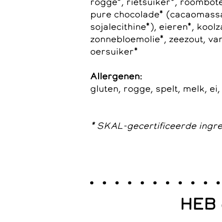
rogge*, rietsuiker*, roombote
pure chocolade* (cacaomassa*
sojalecithine*), eieren*, koolz
zonnebloemolie*, zeezout, vani
oersuiker*
Allergenen:
gluten, rogge, spelt, melk, ei,
* SKAL-gecertificeerde ingr
HEB