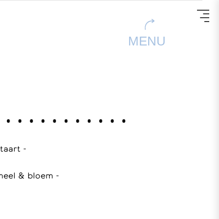
MENU
 taart -
meel & bloem -