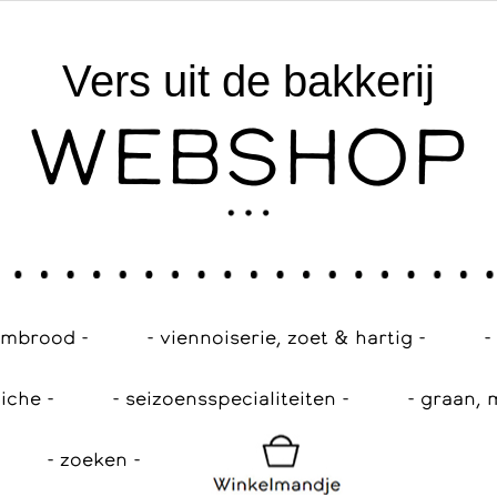
Vers uit de bakkerij
WEBSHOP
embrood -
- viennoiserie, zoet & hartig -
-
iche -
- seizoensspecialiteiten -
- graan, 
- zoeken -