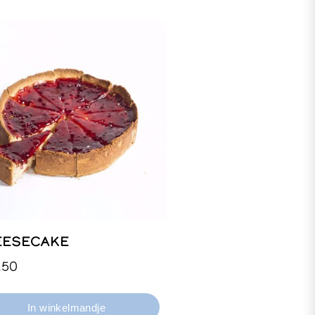
EESECAKE
, halve of kleine taart.
,50