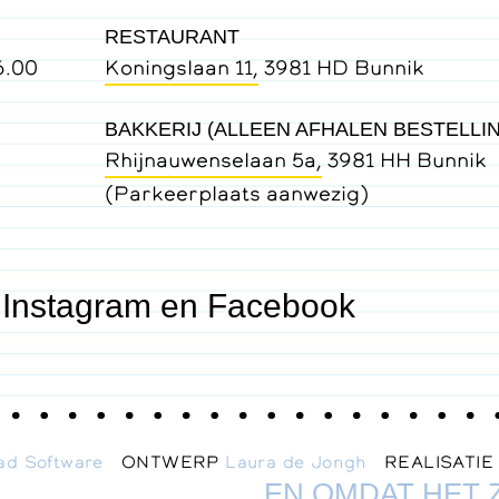
RESTAURANT
6.00
Koningslaan 11,
3981 HD Bunnik
BAKKERIJ (ALLEEN AFHALEN BESTELLI
Rhijnauwenselaan 5a,
3981 HH Bunnik
(Parkeerplaats aanwezig)
 Instagram en Facebook
ad Software
ONTWERP
Laura de Jongh
REALISATI
EN OMDAT HET 