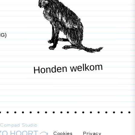
NG)
Honden welkom
E
Compad Studio
ZO HOORT
Cookies
Privacy