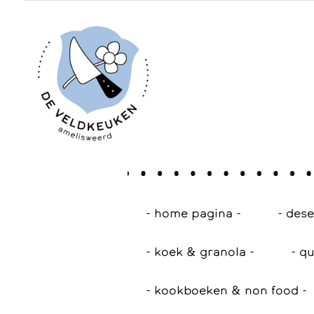
- home pagina -
- des
- koek & granola -
- qu
- kookboeken & non food -