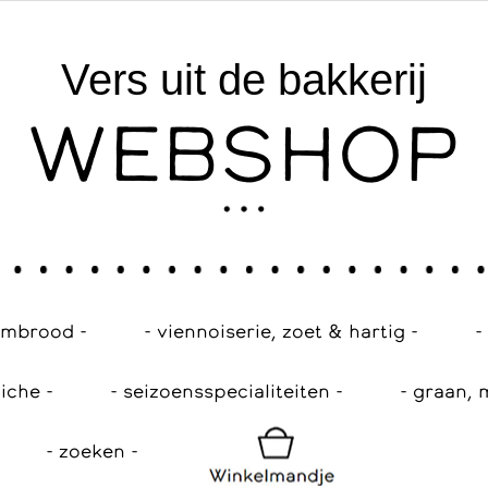
Vers uit de bakkerij
WEBSHOP
embrood -
- viennoiserie, zoet & hartig -
-
iche -
- seizoensspecialiteiten -
- graan, 
- zoeken -