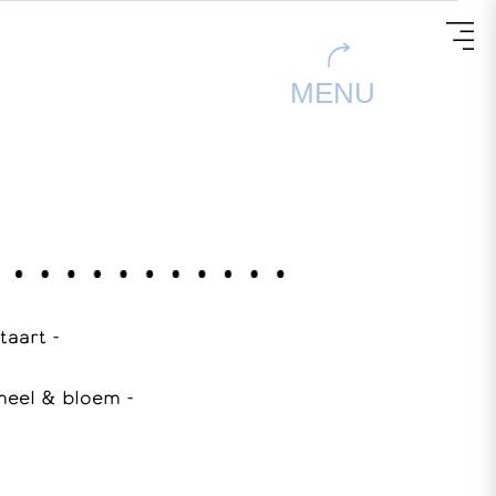
MENU
 taart -
meel & bloem -