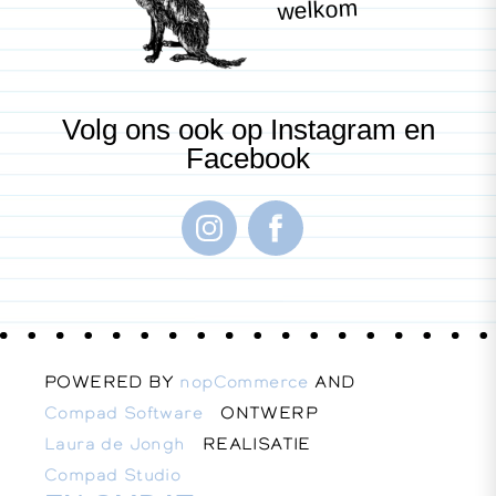
welkom
Volg ons ook op Instagram en
Facebook
POWERED BY
nopCommerce
AND
Compad Software
ONTWERP
Laura de Jongh
REALISATIE
Compad Studio