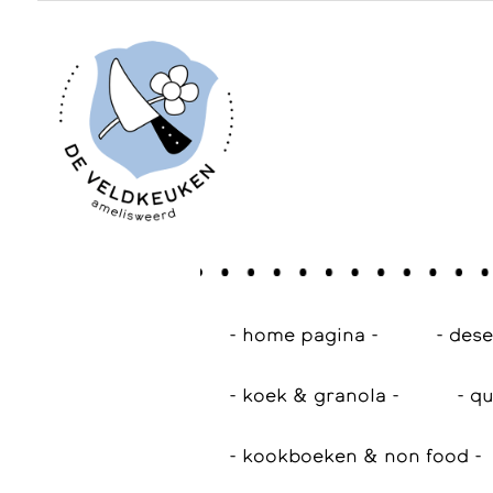
- home pagina -
- des
- koek & granola -
- qu
- kookboeken & non food -