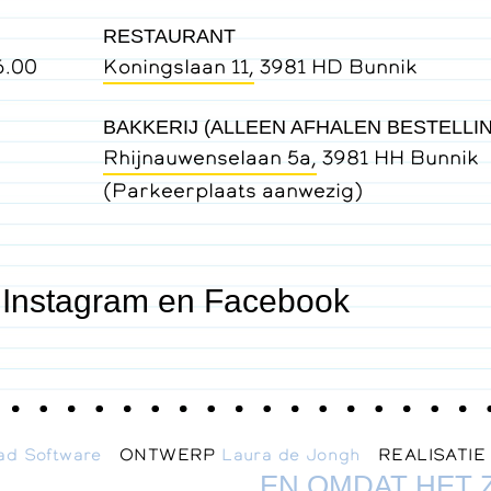
RESTAURANT
6.00
Koningslaan 11,
3981 HD Bunnik
BAKKERIJ (ALLEEN AFHALEN BESTELLI
Rhijnauwenselaan 5a,
3981 HH Bunnik
(Parkeerplaats aanwezig)
 Instagram en Facebook
ad Software
ONTWERP
Laura de Jongh
REALISATI
EN OMDAT HET 