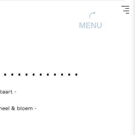
MENU
 taart -
meel & bloem -