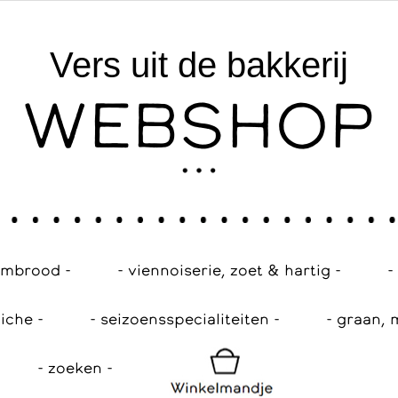
Vers uit de bakkerij
WEBSHOP
embrood -
- viennoiserie, zoet & hartig -
-
iche -
- seizoensspecialiteiten -
- graan, 
- zoeken -