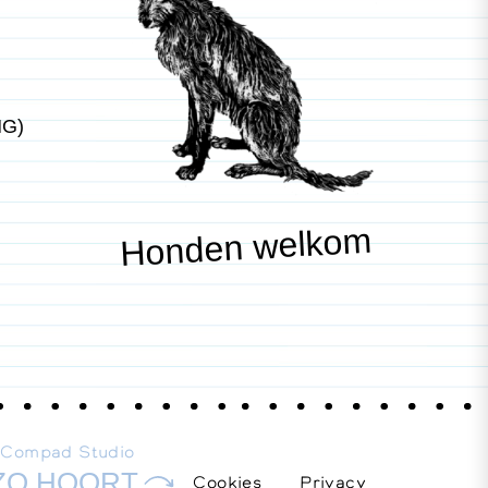
NG)
Honden welkom
E
Compad Studio
ZO HOORT
Cookies
Privacy