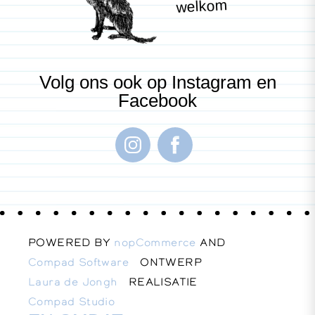
welkom
Volg ons ook op Instagram en
Facebook
POWERED BY
nopCommerce
AND
Compad Software
ONTWERP
Laura de Jongh
REALISATIE
Compad Studio