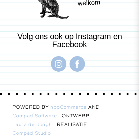
welkom
Volg ons ook op Instagram en
Facebook
POWERED BY
nopCommerce
AND
Compad Software
ONTWERP
Laura de Jongh
REALISATIE
Compad Studio