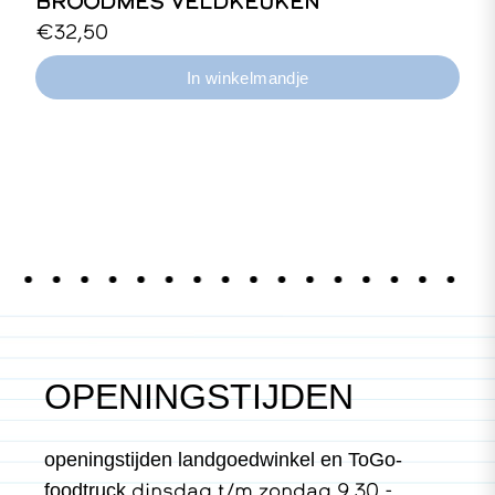
BROODMES VELDKEUKEN
€32,50
OPENINGSTIJDEN
openingstijden landgoedwinkel en ToGo-
dinsdag t/m zondag 9.30 -
foodtruck