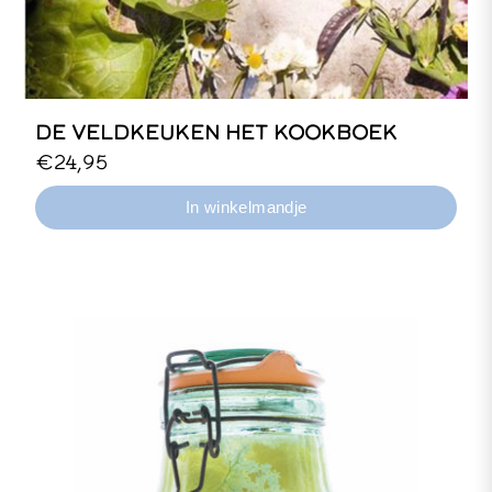
DE VELDKEUKEN HET KOOKBOEK
LET OP: Wil je het boek opgestuurd
€24,95
krijgen naar je huisadres? Gebruik dan
de webshop van de vrije uitgevers:
https://veldkeuken.vrijeboeken.com/onze_tit