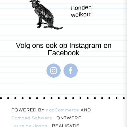
Honden
welkom
Volg ons ook op Instagram en
Facebook
POWERED BY
nopCommerce
AND
Compad Software
ONTWERP
Laura de Jongh
REALISATIE