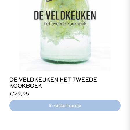
DE VELDKEUKEN HET TWEEDE
KOOKBOEK
LET OP: Wil je het boek opgestuurd
€29,95
krijgen naar je huisadres? Gebruik dan
de webshop van de vrije uitgevers:
https://veldkeuken.vrijeboeken.com/onze_tit